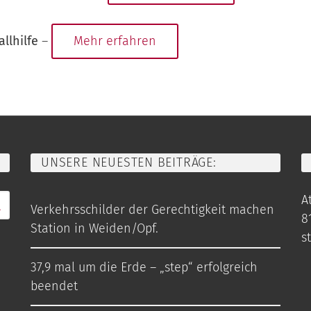
allhilfe
–
Mehr erfahren
UNSERE NEUESTEN BEITRÄGE:
At
Verkehrsschilder der Gerechtigkeit machen
8
Station in Weiden/Opf.
s
37,9 mal um die Erde – „step“ erfolgreich
beendet