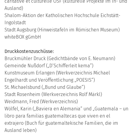
caritative et culturelle OSF (kulturelle Projekte im In- und
Ausland)
Shalom-Aktion der Katholischen Hochschule Eichstätt-
Ingolstadt
Stadt Augsburg (Hinweistafeln im Römischen Museum)
whiteBOX gGmbH
Druckkostenzuschüsse:
Bruckmühler Druck (Gedichtbände von E. Neumann)
Gemeinde Nußdorf („D‘Schifferleit kema“)
Kunstmuseum Erlangen (Werkverzeichnis Michael
Engelhardt und Veröffentlichung „POESIS“)
St. Michaelsbund („Bund und Glaube“)
Stadt Rosenheim (Werkverzeichnis Rolf Märkl)
Weidmann, Fred (Werkverzeichnis)
Wölfel, Karin („Baviera en Alemania“ und „Guatemala – un
libro para familias guatemaltecas que viven en el
extrajero (Buch für guatemaltekische Familien, die im
Ausland leben)