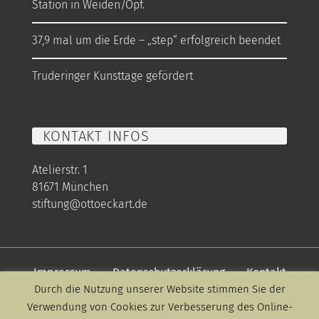
Station in Weiden/Opf.
37,9 mal um die Erde – „step“ erfolgreich beendet
Truderinger Kunsttage gefördert
KONTAKT INFOS
Atelierstr. 1
81671 München
stiftung@ottoeckart.de
Impressum
Datenschutzerklärung
Kontakt
Durch die Nutzung unserer Website stimmen Sie der
Verwendung von Cookies zur Verbesserung des Online-
© Copyright 2026 |
agncy Theme
by
WP Munich
| All Rights Reserved |