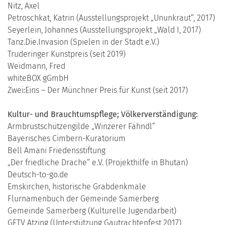
Nitz, Axel
Petroschkat, Katrin (Ausstellungsprojekt „Ununkraut“, 2017)
Seyerlein, Johannes (Ausstellungsprojekt „Wald I, 2017)
Tanz.Die.Invasion (Spielen in der Stadt e.V.)
Truderinger Kunstpreis (seit 2019)
Weidmann, Fred
whiteBOX gGmbH
Zwei:Eins – Der Münchner Preis für Kunst (seit 2017)
Kultur- und Brauchtumspflege; Völkerverständigung:
Armbrustschützengilde „Winzerer Fähndl“
Bayerisches Cimbern-Kuratorium
Bell Amani Friedensstiftung
„Der friedliche Drache“ e.V. (Projekthilfe in Bhutan)
Deutsch-to-go.de
Emskirchen, historische Grabdenkmale
Flurnamenbuch der Gemeinde Samerberg
Gemeinde Samerberg (Kulturelle Jugendarbeit)
GETV Atzing (Unterstützung Gautrachtenfest 2017)