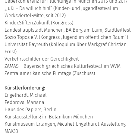
Geberkonferenz für Flüchtlinge in München 2015 und 2017
„JuKi – Da will ich hin!“ (Kinder- und Jugendfestival im
Werksviertel-Mitte, seit 2012)
Kinder.Stiften.Zukunft (Kongress)
Landeshauptstadt München, BA Berg am Laim, Stadtteilfest
Sozio Topos e.V. (Kongress „Jugend im öffentlichen Raum“)
Universität Bayreuth (Kolloquium über Markgraf Christian
Ernst)
Verkehrsschilder der Gerechtigkeit
ZAMAS – Bayerisch-griechisches Kulturfestival im WVM
Zentralamerikanische Filmtage (Zuschuss)
Künstlerförderung:
Engelhardt, Michael
Fedorova, Mariana
Haus des Papiers, Berlin
Kunstausstellung im Botanikum München
Kunstmuseum Erlangen, Micahel-Engelhardt-Ausstellung
MAX33