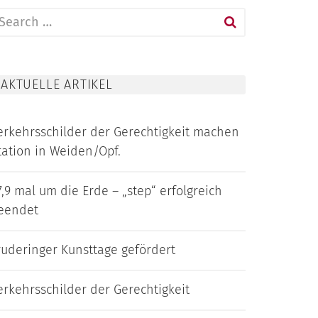
earch
or:
AKTUELLE ARTIKEL
erkehrsschilder der Gerechtigkeit machen
tation in Weiden/Opf.
7,9 mal um die Erde – „step“ erfolgreich
eendet
ruderinger Kunsttage gefördert
erkehrsschilder der Gerechtigkeit