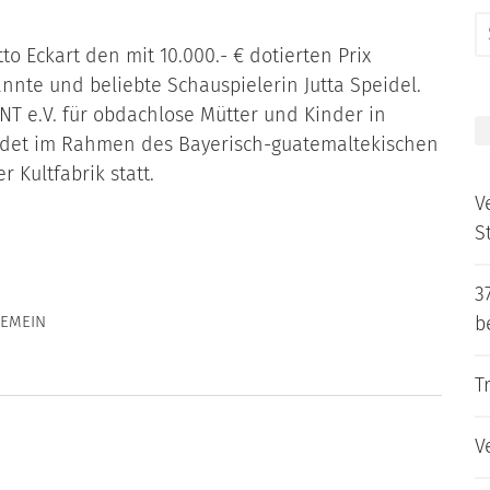
S
tto Eckart den mit 10.000.- € dotierten Prix
f
nnte und beliebte Schauspielerin Jutta Speidel.
ONT e.V. für obdachlose Mütter und Kinder in
ndet im Rahmen des Bayerisch-guatemaltekischen
 Kultfabrik statt.
V
S
3
GEMEIN
b
T
V