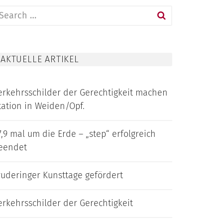
earch
or:
AKTUELLE ARTIKEL
erkehrsschilder der Gerechtigkeit machen
tation in Weiden/Opf.
7,9 mal um die Erde – „step“ erfolgreich
eendet
ruderinger Kunsttage gefördert
erkehrsschilder der Gerechtigkeit