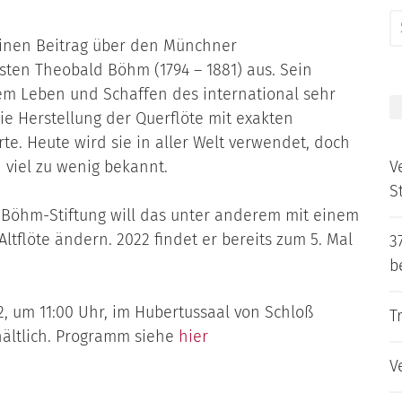
S
einen Beitrag über den Münchner
f
sten Theobald Böhm (1794 – 1881) aus. Sein
em Leben und Schaffen des international sehr
e Herstellung der Querflöte mit exakten
te. Heute wird sie in aller Welt verwendet, doch
h viel zu wenig bekannt.
V
S
-Böhm-Stiftung will das unter anderem mit einem
ltflöte ändern. 2022 findet er bereits zum 5. Mal
3
b
2, um 11:00 Uhr, im Hubertussaal von Schloß
T
ältlich. Programm siehe
hier
V