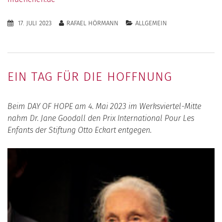
17. JULI 2023
RAFAEL HÖRMANN
ALLGEMEIN
EIN TAG FÜR DIE HOFFNUNG
Beim DAY OF HOPE am 4. Mai 2023 im Werksviertel-Mitte
nahm Dr. Jane Goodall den Prix International Pour Les
Enfants der Stiftung Otto Eckart entgegen.