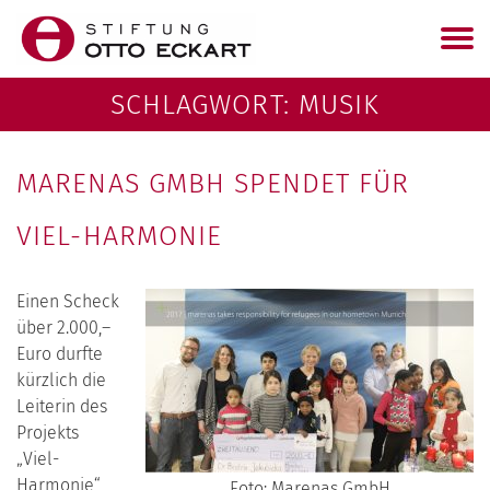
SCHLAGWORT:
MUSIK
MARENAS GMBH SPENDET FÜR
VIEL-HARMONIE
Einen Scheck
über 2.000,–
Euro durfte
kürzlich die
Leiterin des
Projekts
„Viel-
Harmonie“,
Foto: Marenas GmbH