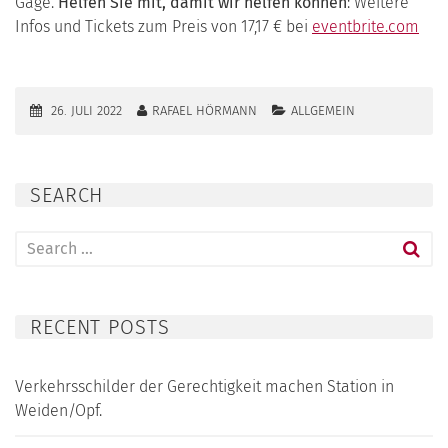
Gage.
Helfen Sie mit, damit wir helfen können
: Weitere
Infos und Tickets zum Preis von 17,17 € bei
eventbrite.com
26. JULI 2022
RAFAEL HÖRMANN
ALLGEMEIN
SEARCH
Search
for:
RECENT POSTS
Verkehrsschilder der Gerechtigkeit machen Station in
Weiden/Opf.